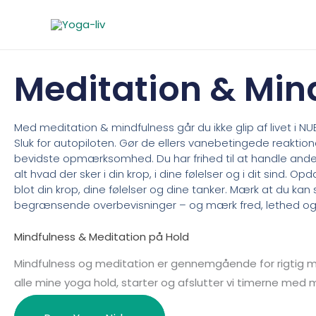
Gå
til
indholdet
Meditation & Min
Med meditation & mindfulness går du ikke glip af livet i NUE
Sluk for autopiloten. Gør de ellers vanebetingede reaktione
bevidste opmærksomhed. Du har frihed til at handle ander
alt hvad der sker i din krop, i dine følelser og i dit sind. O
blot din krop, dine følelser og dine tanker. Mærk at du kan s
begrænsende overbevisninger – og mærk fred, lethed o
Mindfulness & Meditation på Hold
Mindfulness og meditation er gennemgående for rigtig m
alle mine yoga hold, starter og afslutter vi timerne med 