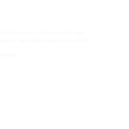
il yoga
 velkomne. Hos os har du altid et trygt
igt lære det sårbare i dig bedre at kendt.
 workshop.