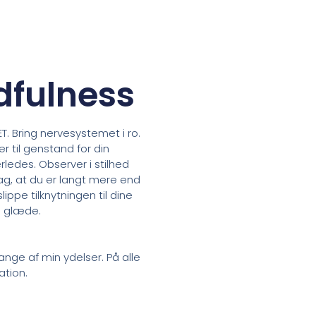
dfulness
T. Bring nervesystemet i ro.
r til genstand for din
ledes. Observer i stilhed
pdag, at du er langt mere end
lippe tilknytningen til dine
g glæde.
nge af min ydelser. På alle
ation.