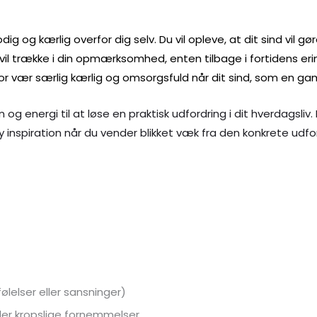
odig og kærlig overfor dig selv. Du vil opleve, at dit sind vil 
 vil trække i din opmærksomhed, enten tilbage i fortidens erin
for vær særlig kærlig og omsorgsfuld når dit sind, som en ga
 og energi til at løse en praktisk udfordring i dit hverdagsli
ny inspiration når du vender blikket væk fra den konkrete udfo
ølelser eller sansninger)
eller kropslige fornemmelser