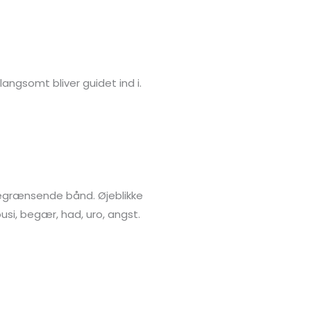
angsomt bliver guidet ind i.
 begrænsende bånd. Øjeblikke
ousi, begær, had, uro, angst.