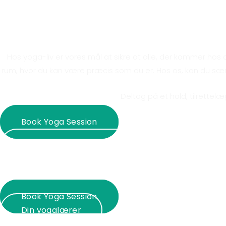
Derfor ska
Hos yoga-liv er vores mål at sikre at alle, der kommer ho
rum, hvor du kan være præcis som du er. Hos os, kan du sænke
Deltag på et hold, tilrettelæ
Book Yoga Session
Psykoterapi hos Jane Faarup
Din yogalærer
Psykoterapi hos Jane Faarup
Book Yoga Session
Din yogalærer