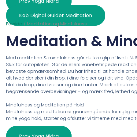
Prøv Yoga Nidra
Køb Digital Guidet Meditation
Forside
/
Meditation og Mindfulness
Meditation & Min
Med meditation & mindfulness går du ikke glip af livet i NUE
Sluk for autopiloten. Gør de ellers vanebetingede reaktione
bevidste opmærksomhed. Du har frihed til at handle ander
alt hvad der sker i din krop, i dine følelser og i dit sind. O
blot din krop, dine følelser og dine tanker. Mærk at du kan s
begrænsende overbevisninger – og mærk fred, lethed o
Mindfulness og Meditation på Hold
Mindfulness og meditation er gennemgående for rigtig ma
mine yoga hold, starter og afslutter vi timerne med medit
Prøv Yoga Nidra