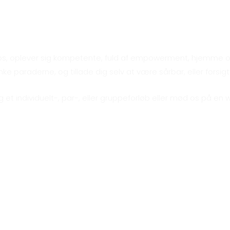
l du begynde t
s os, oplever sig kompetente, fuld af empowerment, hjemme og
 paraderne, og tillade dig selv at være sårbar, eller forsigt
g et individuelt-, par-, eller gruppeforløb eller mød os på en