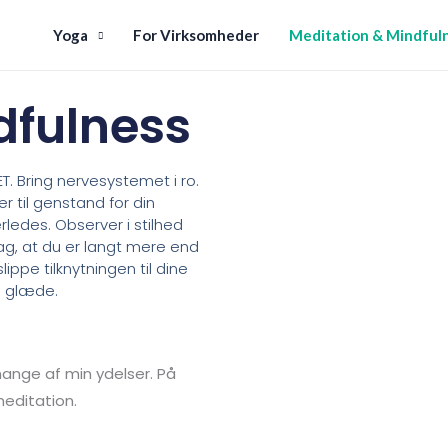
Yoga
For Virksomheder
Meditation & Mindful
dfulness
T. Bring nervesystemet i ro.
r til genstand for din
ledes. Observer i stilhed
pdag, at du er langt mere end
lippe tilknytningen til dine
g glæde.
ange af min ydelser. På
meditation.