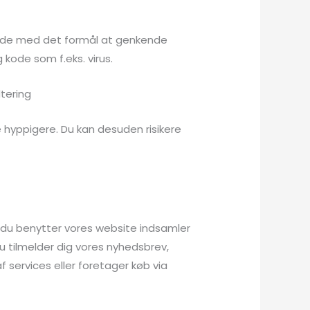
rende med det formål at genkende
 kode som f.eks. virus.
dtering
e hyppigere. Du kan desuden risikere
år du benytter vores website indsamler
du tilmelder dig vores nyhedsbrev,
f services eller foretager køb via