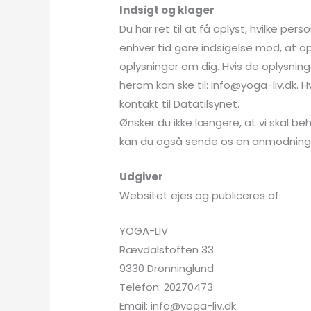
Indsigt og klager
Du har ret til at få oplyst, hvilke pe
enhver tid gøre indsigelse mod, at op
oplysninger om dig. Hvis de oplysninge
herom kan ske til: info@yoga-liv.dk. 
kontakt til Datatilsynet.
Ønsker du ikke længere, at vi skal be
kan du også sende os en anmodning
Udgiver
Websitet ejes og publiceres af:
YOGA-LIV
Rævdalstoften 33
9330 Dronninglund
Telefon: 20270473
Email: info@yoga-liv.dk