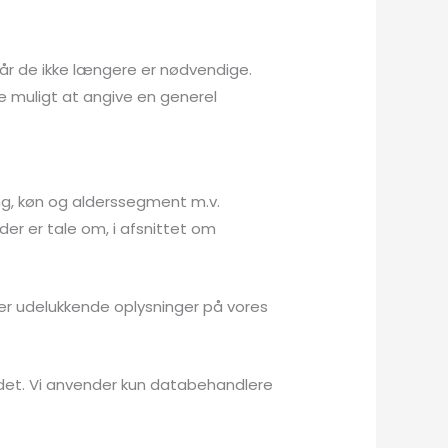
 når de ikke længere er nødvendige.
e muligt at angive en generel
ing, køn og alderssegment m.v.
 der er tale om, i afsnittet om
ler udelukkende oplysninger på vores
l det. Vi anvender kun databehandlere