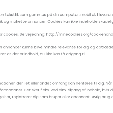
 en tekstfil, som gemmes på din computer, mobil el. tilsva
stik og målrette annoncer. Cookies kan ikke indeholde skadelig
 for cookies. Se vejledning: http://minecookies.org/cookiehan
s vil annoncer kunne blive mindre relevante for dig og optræd
t at der er indhold, du ikke kan få adgang til.
mationer, der i et eller andet omfang kan henføres til dig. N
rmationer. Det sker f.eks. ved alm. tilgang af indhold, hvis 
elser, registrerer dig som bruger eller abonnent, øvrig brug a