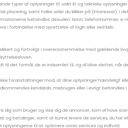
ende typer af oplysninger: Et unikt ID og tekniske oplysninge
k placering, samt hvilke sider du klikker på (interesser). I de
nformationerne behandles desuden: Navn, telefonnummer, e-m
ære i forbindelse med oprettelse af login eller ved køb.
 sikkert og fortroligt i overensstemmelse med gældende lovg
yttelsesloven.
 til det formål, de er indsamlet til, og vil blive slettet, når d
iske foranstaltninger mod, at dine oplysninger hændeligt eller u
vedkommendes kendskab, misbruges eller i øvrigt behandles i 
ere dig som bruger og vise dig de annoncer, som vil have stø
 køb og betalinger, samt at kunne levere de services, du har 
 oplysningerne til at optimere vores services og indhold.