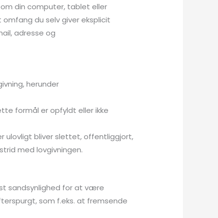
r om din computer, tablet eller
t omfang du selv giver eksplicit
ail, adresse og
ivning, herunder
ette formål er opfyldt eller ikke
lovligt bliver slettet, offentliggjort,
strid med lovgivningen.
rst sandsynlighed for at være
efterspurgt, som f.eks. at fremsende