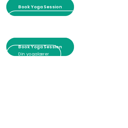
Book Yoga Session
Psykoterapi hos Jane Faarup
Din yogalærer
Psykoterapi hos Jane Faarup
Book Yoga Session
Din yogalærer