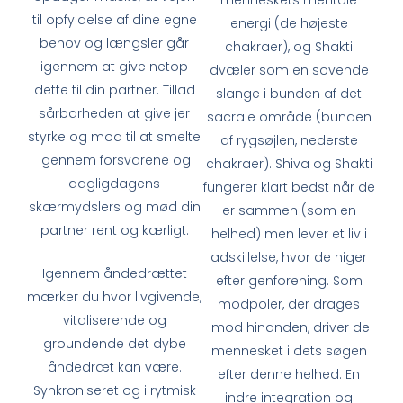
til opfyldelse af dine egne
energi (de højeste
behov og længsler går
chakraer), og Shakti
igennem at give netop
dvæler som en sovende
dette til din partner. Tillad
slange i bunden af det
sårbarheden at give jer
sacrale område (bunden
styrke og mod til at smelte
af rygsøjlen, nederste
igennem forsvarene og
chakraer). Shiva og Shakti
dagligdagens
fungerer klart bedst når de
skærmydslers og mød din
er sammen (som en
partner rent og kærligt.
helhed) men lever et liv i
adskillelse, hvor de higer
Igennem åndedrættet
efter genforening. Som
mærker du hvor livgivende,
modpoler, der drages
vitaliserende og
imod hinanden, driver de
groundende det dybe
mennesket i dets søgen
åndedræt kan være.
efter denne helhed. En
Synkroniseret og i rytmisk
indre integration og