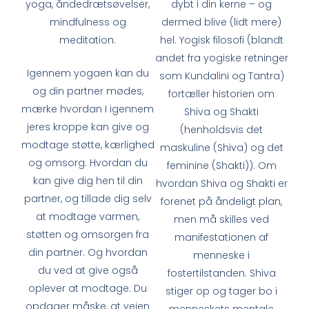
yoga, åndedrætsøvelser,
dybt i din kerne – og
mindfulness og
dermed blive (lidt mere)
meditation.
hel. Yogisk filosofi (blandt
andet fra yogiske retninger
Igennem yogaen kan du
som Kundalini og Tantra)
og din partner mødes,
fortæller historien om
mærke hvordan I igennem
Shiva og Shakti
jeres kroppe kan give og
(henholdsvis det
modtage støtte, kærlighed
maskuline (Shiva) og det
og omsorg. Hvordan du
feminine (Shakti)). Om
kan give dig hen til din
hvordan Shiva og Shakti er
partner, og tillade dig selv
forenet på åndeligt plan,
at modtage varmen,
men må skilles ved
støtten og omsorgen fra
manifestationen af
din partner. Og hvordan
menneske i
du ved at give også
fostertilstanden. Shiva
oplever at modtage. Du
stiger op og tager bo i
opdager måske, at vejen
menneskets mentale