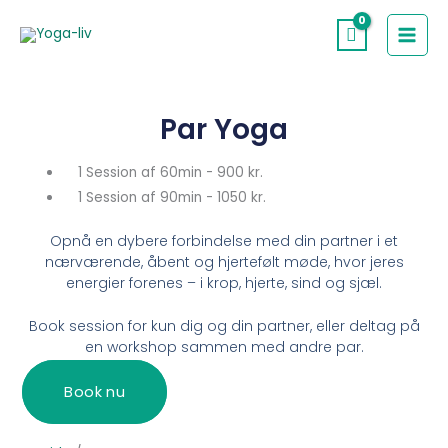
Gå
til
indholdet
Par Yoga
1 Session af 60min - 900 kr.
1 Session af 90min - 1050 kr.
Opnå en dybere forbindelse med din partner i et
nærværende, åbent og hjertefølt møde, hvor jeres
energier forenes – i krop, hjerte, sind og sjæl.
Book session for kun dig og din partner, eller deltag på
en workshop sammen med andre par.
Book nu