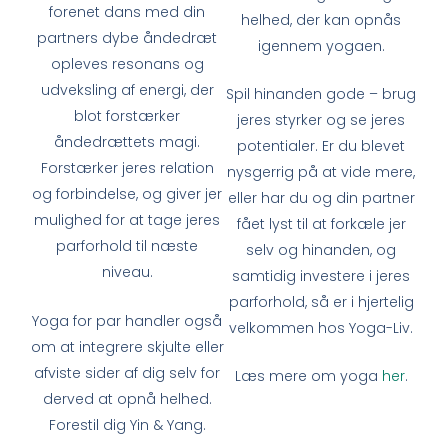
forenet dans med din
helhed, der kan opnås
partners dybe åndedræt
igennem yogaen.
opleves resonans og
udveksling af energi, der
Spil hinanden gode – brug
blot forstærker
jeres styrker og se jeres
åndedrættets magi.
potentialer. Er du blevet
Forstærker jeres relation
nysgerrig på at vide mere,
og forbindelse, og giver jer
eller har du og din partner
mulighed for at tage jeres
fået lyst til at forkæle jer
parforhold til næste
selv og hinanden, og
niveau.
samtidig investere i jeres
parforhold, så er i hjertelig
Yoga for par handler også
velkommen hos Yoga-Liv.
om at integrere skjulte eller
afviste sider af dig selv for
Læs mere om yoga
her
.
derved at opnå helhed.
Forestil dig Yin & Yang.