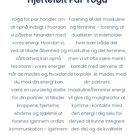
Yoga for par handler om
Forening af det maskuline
at opnå indsigt i, hvordan
og feminine – forening af
vi påvirker hinanden med
dualiteter. Vi indeholder
vores energi. Hvordan vi,
hver især både det
ved at tillade åbenhed og
maskuline og det feminine,
sårbarhed, kan opnå
men vi vil ofte være mere i
resonans i vores energier
kontakt med den ene af
når de mødes og, hvordan
de to poler. At mødes med
du med din energi kan
din partners
være en uvurderlig støtte
maskuline/feminine energi
for din partner. Vi tillader
vil give dig mulighed for at
kroppene, hjerterne,
komme i kontakte med
sindene og sjælene at
den energi i dig selv, for
forenes igennem ordløs
derved at kunne integrere
kommunikation – igennem
den del, og de kvaliteter