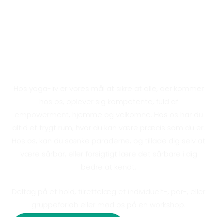
Derfor skal du begynde til
yoga
Hos yoga-liv er vores mål at sikre at alle, der kommer
hos os, oplever sig kompetente, fuld af
empowerment, hjemme og velkomne. Hos os har du
altid et trygt rum, hvor du kan være præcis som du er.
Hos os, kan du sænke paraderne, og tillade dig selv at
være sårbar, eller forsigtigt lære det sårbare i dig
bedre at kendt.
Deltag på et hold, tilrettelæg et individuelt-, par-, eller
gruppeforløb eller mød os på en workshop.