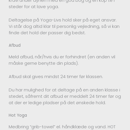
kravl under dynen med en god bog og en kop te i
steder for at lave yoga.
Deltagelse på Yoga-Livs hold sker på eget ansvar.
Vi står dog altid klar til personlig vejledning, så vi kan
finde det hold der passer dig bedst.
Afbud
Meld afbud, når/hvis du er forhindret (en anden vil
måske gerne benytte din plads).
Afbud skal gives mindst 24 timer før klassen.
Du har mulighed for at deltage på en anden klasse i
stedet, såfremt dit afbud er meddelt 24 timer før og
at der er ledige pladser på det ønskede hold.
Hot Yoga
Medbring “grib-towel” el. håndklæde og vand.
HOT