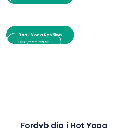
Psykoterapi hos Jane Faarup
Din yogalærer
Psykoterapi hos Jane Faarup
Book Yoga Session
Din yogalærer
Fordyb dig i Hot Yoga