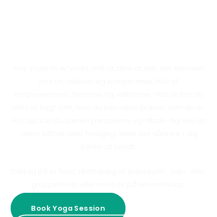
Derfor skal du begynde til
yoga
Hos yoga-liv er vores mål at sikre at alle, der kommer
hos os, oplever sig kompetente, fuld af
empowerment, hjemme og velkomne. Hos os har du
altid et trygt rum, hvor du kan være præcis som du er.
Hos os, kan du sænke paraderne, og tillade dig selv at
være sårbar, eller forsigtigt lære det sårbare i dig
bedre at kendt.
Deltag på et hold, tilrettelæg et individuelt-, par-, eller
gruppeforløb eller mød os på en workshop.
Book Yoga Session