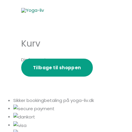
Gå
til
indholdet
Kurv
Din kurv er tom.
Tilbage til shoppen
Sikker bookingbetaling på yoga-liv.dk